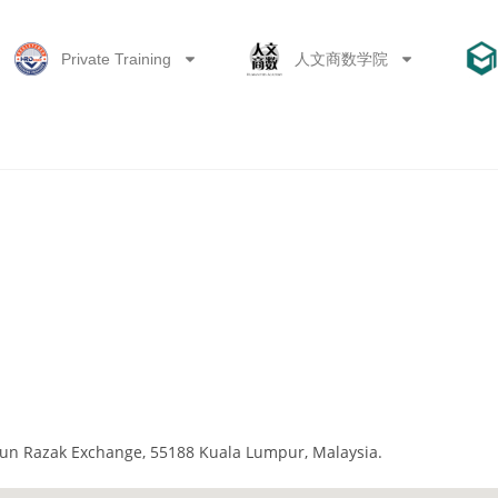
Private Training
人文商数学院
 Tun Razak Exchange, 55188 Kuala Lumpur, Malaysia.